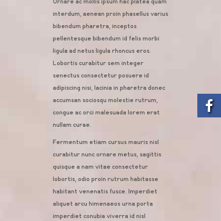
Ornare ac mollis ipsum hac platea quam
interdum, aenean proin phasellus varius
bibendum pharetra, inceptos
pellentesque bibendum id felis morbi
ligula ad netus ligula rhoncus eros.
Lobortis curabitur sem integer
senectus consectetur posuere id
adipiscing nisi, lacinia in pharetra donec
accumsan sociosqu molestie rutrum,
congue ac orci malesuada lorem erat
nullam curae.
Fermentum etiam cursus mauris nisl
curabitur nunc ornare metus, sagittis
quisque a nam vitae consectetur
lobortis, odio proin rutrum habitasse
habitant venenatis fusce. Imperdiet
aliquet arcu himenaeos urna porta
imperdiet conubia viverra id nisl