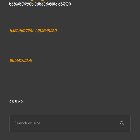
სამართლის სფეროები
სიახლეები
ᲫᲘᲔᲑᲐ