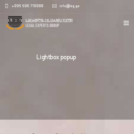
+995 596 719988
info@leg.ge
ᲛᲗᲐᲕᲐᲠᲘ
ᲩᲕᲔᲜ ᲨᲔᲡᲐᲮᲔᲑ
Lightbox popup
ᲡᲐᲛᲐᲠᲗᲚᲘᲡ ᲡᲤᲔᲠᲝᲔᲑᲘ
ᲡᲘᲐᲮᲚᲔᲔᲑᲘ
ᲙᲝᲜᲢᲐᲥᲢᲘ